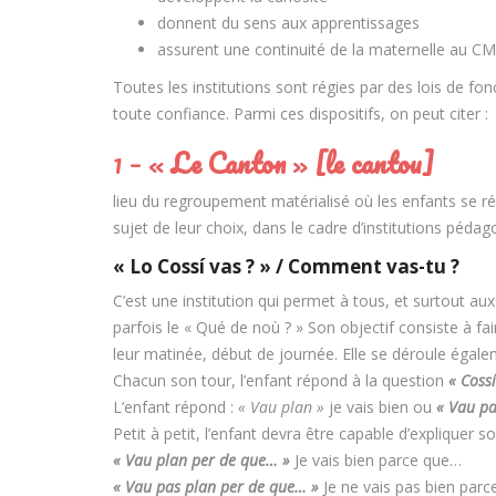
donnent du sens aux apprentissages
assurent une continuité de la maternelle au C
Toutes les institutions sont régies par des lois de 
toute confiance. Parmi ces dispositifs, on peut citer :
1 – «
Le Canton
»
[le cantou]
lieu du regroupement matérialisé où les enfants se ré
sujet de leur choix, dans le cadre d’institutions péd
« Lo Cossí vas ? » / Comment vas-tu ?
C’est une institution qui permet à tous, et surtout au
parfois le « Qué de noù ? » Son objectif consiste à fa
leur matinée, début de journée. Elle se déroule égal
Chacun son tour, l’enfant répond à la question
« Cossí
L’enfant répond :
« Vau plan »
je vais bien ou
« Vau pa
Petit à petit, l’enfant devra être capable d’expliquer so
« Vau plan per de que… »
Je vais bien parce que…
« Vau pas plan per de que… »
Je ne vais pas bien par