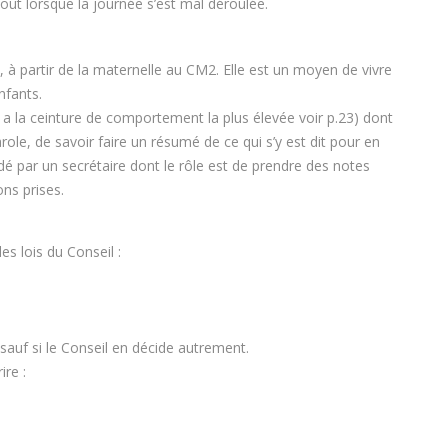
out lorsque la journée s’est mal déroulée.
se, à partir de la maternelle au CM2. Elle est un moyen de vivre
nfants.
i a la ceinture de comportement la plus élevée voir p.23) dont
arole, de savoir faire un résumé de ce qui s’y est dit pour en
aidé par un secrétaire dont le rôle est de prendre des notes
ons prises.
es lois du Conseil :
 sauf si le Conseil en décide autrement.
ire :