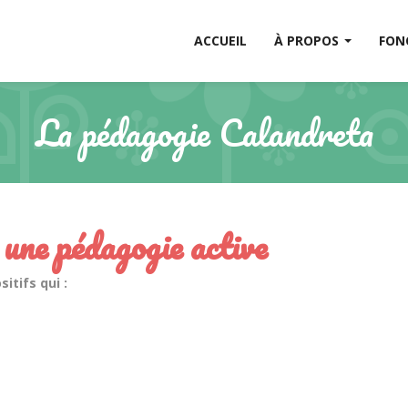
ACCUEIL
À PROPOS
FON
La pédagogie Calandreta
 une pédagogie active
itifs qui :