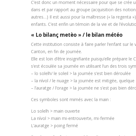
C’est donc un moment nécessaire pour que se crée un
dans et par rapport au groupe (acquisition des notion
autres…) Il est aussi pour la maîtresse (« la regenta 
enfants. C’est enfin un témoin de la vie et de l’évolut
« Lo bilanç metèo » / le bilan météo
Cette institution consiste à faire parler l’enfant sur l
Canton, en fin de journée.
Elle est loin d’être insignifiante puisqu’elle prépare l
s’est écoulée sa journée en utilisant l’un des trois sy
– lo solelh/ le soleil > la journée s’est bien déroulée
– la nívol / le nuage > la journée est mitigée, quelque
– l’auratge / l’orage > la journée ne s’est pas bien dér
Ces symboles sont mimés avec la main :
Lo solelh > main ouverte
La nívol > main mi-entrouverte, mi-fermée
L’auratge > poing fermé