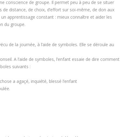
e conscience de groupe. Il permet peu à peu de se situer
s de distance, de choix, d’effort sur soi-même, de don aux
») un apprentissage constant : mieux connaître et aider les
ion du groupe.
e vécu de la journée, à l’aide de symboles. Elle se déroule au
e Conseil. A l’aide de symboles, l’enfant essaie de dire comment
mboles suivants :
 chose a agaçé, inquiété, blessé l’enfant
oulée.