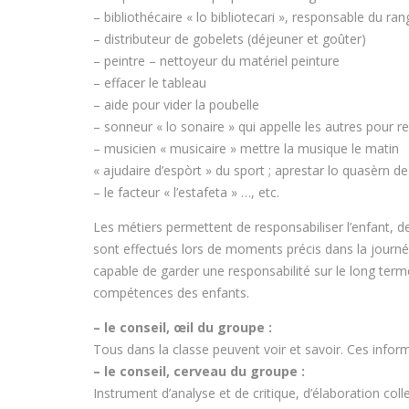
– bibliothécaire « lo bibliotecari », responsable du ra
– distributeur de gobelets (déjeuner et goûter)
– peintre – nettoyeur du matériel peinture
– effacer le tableau
– aide pour vider la poubelle
– sonneur « lo sonaire » qui appelle les autres pour r
– musicien « musicaire » mettre la musique le matin
« ajudaire d’espòrt » du sport ; aprestar lo quasèrn d
– le facteur « l’estafeta » …, etc.
Les métiers permettent de responsabiliser l’enfant, de l
sont effectués lors de moments précis dans la journée,
capable de garder une responsabilité sur le long term
compétences des enfants.
– le conseil, œil du groupe :
Tous dans la classe peuvent voir et savoir. Ces info
– le conseil, cerveau du groupe :
Instrument d’analyse et de critique, d’élaboration colle