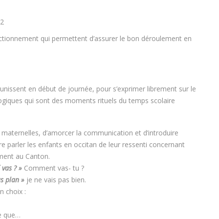
M2
fonctionnement qui permettent d’assurer le bon déroulement en
unissent en début de journée, pour s’exprimer librement sur le
agogiques qui sont des moments rituels du temps scolaire
x maternelles, d’amorcer la communication et d’introduire
ire parler les enfants en occitan de leur ressenti concernant
ement au Canton.
 vas ? »
Comment vas- tu ?
s plan »
je ne vais pas bien.
n choix :
ce que…