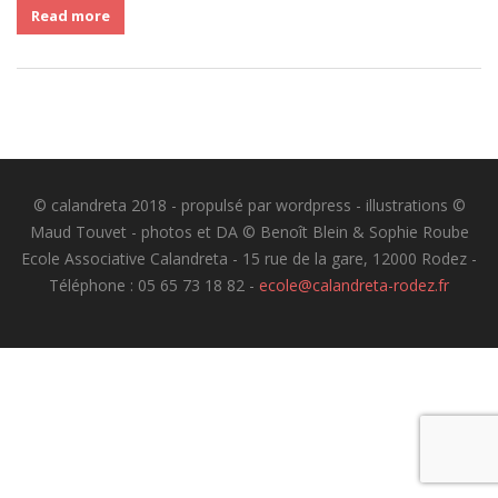
Read more
© calandreta 2018 - propulsé par wordpress - illustrations ©
Maud Touvet - photos et DA © Benoît Blein & Sophie Roube
Ecole Associative Calandreta - 15 rue de la gare, 12000 Rodez -
Téléphone : 05 65 73 18 82 -
ecole@calandreta-rodez.fr