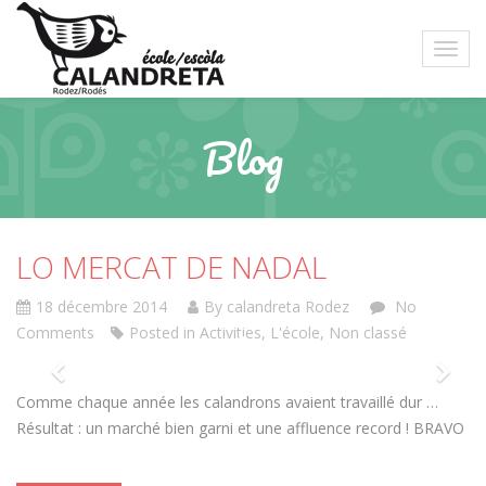
Blog
LO MERCAT DE NADAL
18 décembre 2014
By calandreta Rodez
No
Comments
Posted in
Activities
,
L'école
,
Non classé
Comme chaque année les calandrons avaient travaillé dur …
Résultat : un marché bien garni et une affluence record ! BRAVO