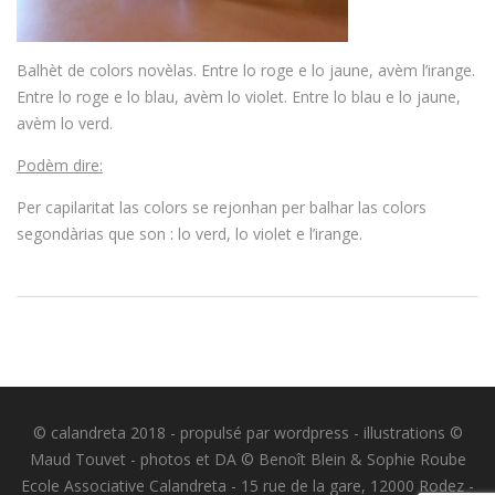
Balhèt de colors novèlas. Entre lo roge e lo jaune, avèm l’irange.
Entre lo roge e lo blau, avèm lo violet. Entre lo blau e lo jaune,
avèm lo verd.
Podèm dire:
Per capilaritat las colors se rejonhan per balhar las colors
segondàrias que son : lo verd, lo violet e l’irange.
© calandreta 2018 - propulsé par wordpress - illustrations ©
Maud Touvet - photos et DA © Benoît Blein & Sophie Roube
Ecole Associative Calandreta - 15 rue de la gare, 12000 Rodez -